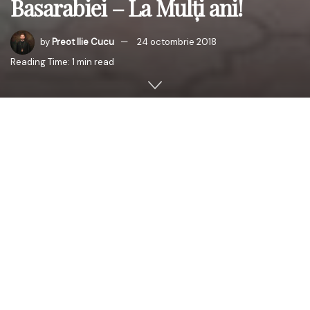
Basarabiei – La Mulţi ani!
by
Preot Ilie Cucu
24 octombrie 2018
Reading Time: 1 min read
PS Antonie, Episcop de Bălţi, împreună cu toţi clericii şi
credincioşii Episcopiei de Bălţi a Mitropoliei Basarabiei, se
alătură fiilor duhovniceşti ai Înaltpreasfinţitului Petru,
Arhiepiscop al Chişinăului, Mitropolit al Basarabiei şi Exarh
al Plaiurilor şi îi urează Întâistătătorului Mitropoliei
Basarabiei, la ceas aniversar, ani mulţi cu sănătate,
păstorire îndelungată, răbdare, putere şi înţelepciune de
a conduce pe creştinii români spre Împărăţia lui
Dumnezeu.