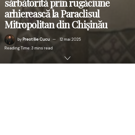
sărbătorită prin rugăciune
arhierească la Paraclisul
Mitropolitan din Chișinău
by
Preot Ilie Cucu
12 mai 2025
Reading Time: 3 mins read
În Duminica a 4-a după Învierea Domnului, cunoscută în
tradiția liturgică drept Duminica Vindecării slăbănogului
de la Vitezda, Înaltpreasfințitul Părinte Petru,
Arhiepiscopul Chișinăului, Mitropolitul Basarabiei și
Exarhul Plaiurilor, a săvârșit Sfânta Liturghie arhierească
la Paraclisul Mitropolitan „Sfântul Ioan Teologul” din