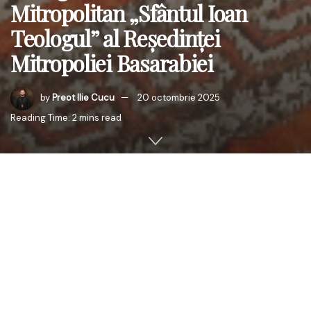
Mitropolitan „Sfântul Ioan
Teologul” al Reședinței
Mitropoliei Basarabiei
by
Preot Ilie Cucu
20 octombrie 2025
Reading Time: 2 mins read
În Duminica a XX-a după Rusalii, zi închinată minunii
învierii fiului văduvei din Nain, credincioșii din Chișinău s-
au adunat la rugăciune în Paraclisul Mitropolitan „Sfântul
Ioan Teologul” al Reședinței Mitropolitane, pentru a
participa la Sfânta și Dumnezeiasca Liturghie oficiată de