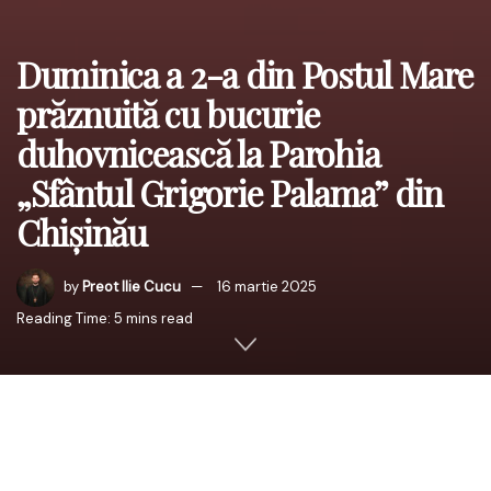
Duminica a 2-a din Postul Mare
prăznuită cu bucurie
duhovnicească la Parohia
„Sfântul Grigorie Palama” din
Chișinău
by
Preot Ilie Cucu
16 martie 2025
Reading Time: 5 mins read
În Duminica a doua a Postului Mare, ziua în care Biserica