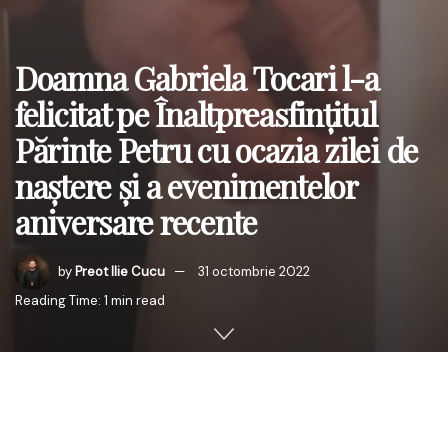
Doamna Gabriela Tocari l-a
felicitat pe Înaltpreasfințitul
Părinte Petru cu ocazia zilei de
naștere și a evenimentelor
aniversare recente
by
Preot Ilie Cucu
31 octombrie 2022
Reading Time: 1 min read
„Am venit astăzi cu plecăciuni și urări de sănătate cu