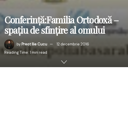
Conferință:Familia Ortodoxă –
spațiu de sfințire al omului
by
Preot Ilie Cucu
12 decembrie 2016
Reading Time: 1 min read
Mitropolia Basarabiei organizează prin sectorul de
Misiune, Pastorație și Asistență Socială conferința
Familia
Ortodoxă – spațiu de sfințire al omului,
miercuri 21
decembrie 2016, invitat special este părintele Prof.
Doctor Vasile Mihoc (Sibiu, România). Conferința va avea