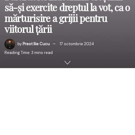
să-și exercite dreptul la vot, ca o
mărturisire a grijii pentru
viitorul țării
by
Preot Ilie Cucu
17 octombrie 2024
Reading Time: 3 mins read
Iubiți frați și surori în Hristos, fii duhovnicești ai Basarabiei,
Cu arhierească grijă și părintească dragoste, ne adresăm
tuturor cetățenilor Republicii Moldova în aceste zile de
pregătire pentru un moment de răscruce în istoria
poporului nostru.
Duminică, 20 octombrie 2024, suntem