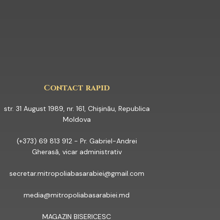
YOUTUBE
Contact rapid
str. 31 August 1989, nr. 161, Chișinău, Republica
Moldova
(+373) 69 813 912 - Pr. Gabriel-Andrei
Gherasă, vicar administrativ
secretar.mitropoliabasarabiei@gmail.com
media@mitropoliabasarabiei.md
MAGAZIN BISERICESC