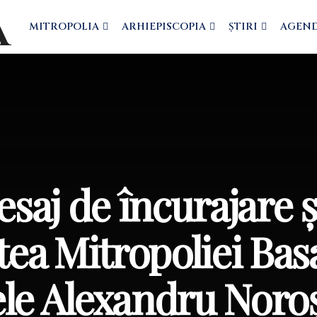
MITROPOLIA
ARHIEPISCOPIA
ȘTIRI
AGEN
aj de încurajare ș
rtea Mitropoliei Bas
ele Alexandru Noroș