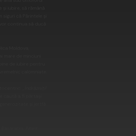
 se afla sub omoforul
 și iubire, să rămână
siguri că Părintele și
i vor continua să ducă
lica Moldova,
ai mare de minciuni
spine de iubire pentru
 vremelnic calomniate.
stocentric:
„Îndrăzniţi!
e caută a fi părtași
generozitate și jertfă
n Basarabia. Amin!