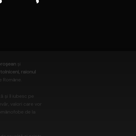
oroșean
și
tolniceni, raionul
xe Române.
 și îl iubesc pe
văr, valori care vor
 românofobe de la