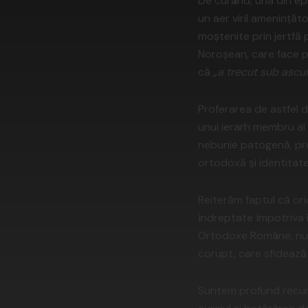
De curând, una din epi
un aer viril amenințăto
moștenite prin jertfă
Noroșean, care face pa
că
„a trecut sub ascu
Proferarea de astfel d
unui ierarh membru al
nebunie patogenă, pro
ortodoxă și identitat
Reiterăm faptul că ori
îndreptate împotriva ier
Ortodoxe Române, nu do
corupt, care sfidează l
Suntem profund recuno