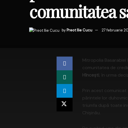
comunitatea sa
by
Preot Ilie Cucu
27 februarie 2
Mitropolia Basarabiei 
comunitatea de credin
Hîncești
, în urma dec
Prin acest comunicat n
părintele lor duhovnic
triumfa după toate inv
Chișinău.