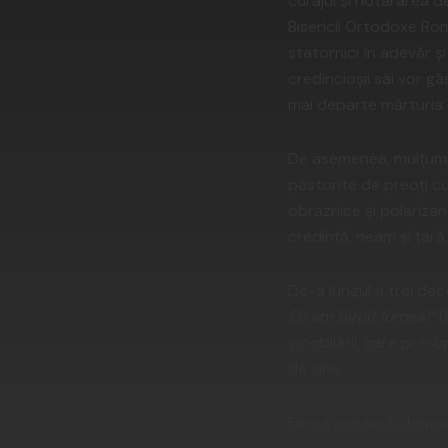
curajul și hotărârea d
Bisericii Ortodoxe Rom
statornici în adevăr ș
credincioșii săi vor g
mai departe mărturia a
De asemenea, mulțumi
păstorite de preoți c
obraznice și polarizan
credință, neam și țară
De-a lungul a trei dec
Eu am biruit lumea!”
(
înnobilării, care pres
de sine.
Fie ca această chemare