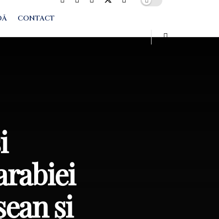
DĂ
CONTACT
i
arabiei
ean și