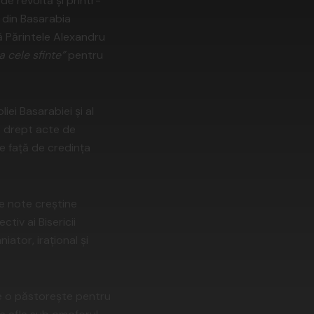
e revoltă și printr-
n din Basarabia
ă Părintele Alexandru
a cele sfinte”
pentru
iei Basarabiei și al
e drept acte de
e față de credința
se note creștine
ctiv ai Bisericii
ator, irațional și
e o păstorește pentru