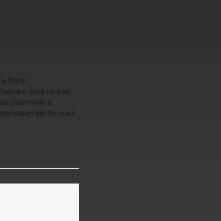
re între
Pașcani: Încă un pas
rea pastorală a
le maluri ale Prutului