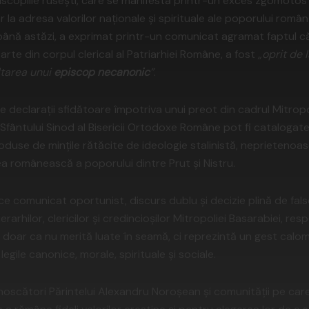
scopiile rusești, care se manifestă printr-un exces zgomotos d
r la adresa valorilor naționale și spirituale ale poporului româ
 până astăzi, a exprimat printr-un comunicat agramat faptul c
rte din corpul clerical al Patriarhiei Române, a fost
„oprit de l
ltarea unui
episcop necanonic
”
.
e declarații sfidătoare împotriva unui preot din cadrul Mitropol
 Sfântului Sinod al Bisericii Ortodoxe Române pot fi catalogat
duse de mințile rătăcite de ideologie stalinistă, neprietenoas
ea românească a poporului dintre Prut și Nistru.
ce comunicat oportunist, discurs dublu și decizie plină de fal
arhilor, clericilor și credincioșilor Mitropoliei Basarabiei, respe
ar ca nu merită luate în seamă, ci reprezintă un gest calomni
egile canonice, morale, spirituale și sociale.
scători Părintelui Alexandru Noroșean și comunității pe car