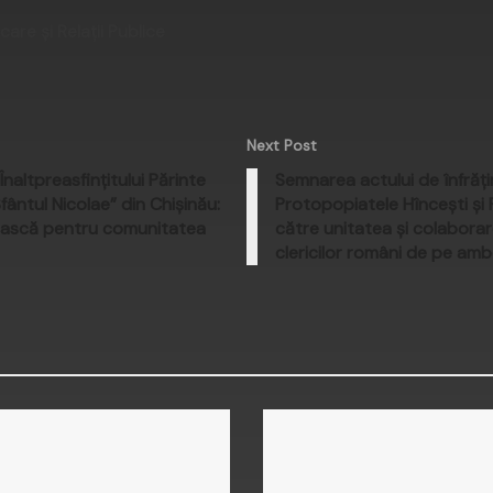
re și Relații Publice
Next Post
Înaltpreasfințitului Părinte
Semnarea actului de înfrăți
fântul Nicolae” din Chișinău:
Protopopiatele Hîncești și 
ească pentru comunitatea
către unitatea și colabora
clericilor români de pe ambe