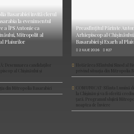
a Basarabiei invită clerul
Basarabia la evenimentul
re a ÎPS Antonie ca
Preasfințitul Părinte Anton
năului, Mitropolit al
Arhiepiscop al Chișinăului,
al Plaiurilor
Basarabiei și Exarh al Plai
2 IULIE 2026
827
 Desemnarea candidaţilor
Hotărârea Sfântului Sinod al B
piscop al Chişinăului şi
privind situația din Mitropolia 
COMUNICAT: Sfânta Lumină de 
ția din Mitropolia Basarabiei
la Chișinău și va fi oferită credi
țară. Programul slujirii Mitropo
noaptea de Înviere