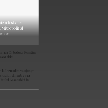
ie a fost ales
 Mitropolit al
urilor
isericii Ortodoxe Române
Basarabiei
la Ierusalim va ajunge
ncioșilor din întreaga
litului Basarabiei în