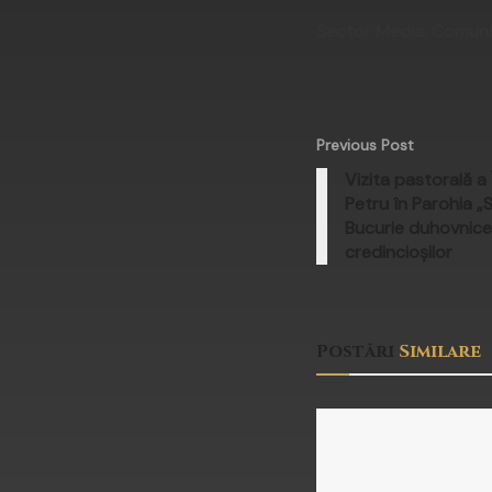
Sector Media, Comunica
Previous Post
Vizita pastorală a 
Petru în Parohia „S
Bucurie duhovnic
credincioșilor
Postări
Similare