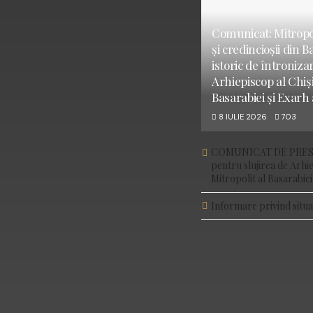
Comunicat: Mitropoli
și credincioșii din 
istoric de întroniza
Arhiepiscop al Chiși
Basarabiei și Exarh 
8 IULIE 2026
703
COMUNICAT DE PRESĂ:
pentru slujirea de Arhie
Mitropolit al Basarabiei
Informare privind situa