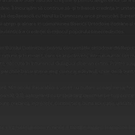
e a rămâne fideli valorilor creștine și pentru alegerea lor de a
âne. Îi încurajăm să continue să-și trăiască credința în unitate
i să depășească cu Harul lui Dumnezeu orice provocări. Suntem 
ăsi sprijin și alinare în comuniunea Bisericii Ortodoxe Române ș
utentică a credinței în mijlocul poporului binecredincios.
m Bunului Dumnezeu pentru comunitățile ortodoxe din Repub
u rațiune și bun-simț, care se împotrivesc într-un număr tot m
te, născute în întunericul Gulagului siberian extins. Printre su
, parohiile basarabene aleg cu curaj adevărul, chiar dacă sunt
enii, Mitropolia Basarabiei a vestit cu putere același mesaj hri
Ioan 16, 33), așteptând cu brațele larg deschise pe toți cei car
upune credință, încredere, cunoaștere, buna educație, unitate, 
 să găsească ecou în inimile și faptele fiecărui credincios di