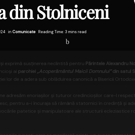
 din Stolniceni
024
in
Comunicate
Reading Time: 3 mins read
își exprimă susținerea neclintită pentru
Părintele Alexandru N
cioși ai
parohiei
„Acoperământul Maicii Domnului”
din satul S
iziei lor de a adera sub oblăduirea canonică a Bisericii Ortodo
e adresăm enoriașilor și tuturor credincioșilor care-l respectă
esc, pentru a-i încuraja să rămână statornici în credință și ade
ocările patetice și manipulatoare ale structurii ecleziastice