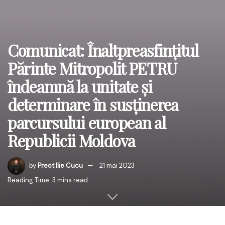
Comunicat: Înaltpreasfințitul
Părinte Mitropolit PETRU
îndeamnă la unitate și
determinare în susținerea
parcursului european al
Republicii Moldova
by
Preot Ilie Cucu
21 mai 2023
Reading Time: 3 mins read