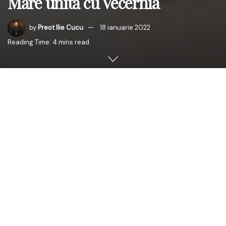
Mare unită cu Vecernia
by
Preot Ilie Cucu
18 ianuarie 2022
Reading Time: 4 mins read
Când se săvârșește slujba Aghiasmei Mari?
Aghiasma
Mare
se săvârşeşte la Bobotează, în amintirea
Botezului Domnului de către Ioan în Iordan. Ea se
săvârşeşte atât în
ajunul Bobotezei
, când se sfinţeşte
apa cu care preoţii botează apoi casele, cât şi în însăşi
ziua Bobotezei
, când se sfinţeşte aghiasma pe care
credincioşii o iau pe la casele lor, pentru tot anul.
Această slujbă poartă denumirea