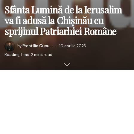
Sfânta Lumină de la Ierusalim
va fi adusă la Chișinău cu
sprijinul Patriarhiei Române
by
Preot Ilie Cucu
10 aprilie 2023
Reading Time: 2 mins read
Biroul de presă al Mitropoliei Basarabiei anunță cu
bucurie faptul că Sfânta Lumină de la Ierusalim va fi
adusă la Chișinău în Sâmbăta Mare, pe 15 aprilie 2023.
Acest eveniment va avea loc cu binecuvântarea, sprijinul
și ajutorul Preafericitului Părinte Patriarh Daniel, Patriarhul