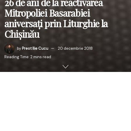
26 de ani de la reactivarea
Mitropoliei Basarabiei
aniversați prin Liturghie la
Chișinău
by
Preot Ilie Cucu
20 decembrie 2018
Reading Time: 2 mins read
Miercuri, 19 Decembrie 2018, în ziua de prăznuire a Sf.
Ier. Nicolae, calendarul neindreptat, Preasfințitul Părinte
Veniamin, Episcopul Basarabiei de Sud, a oficiat, cu
binecuvântarea Înaltpreasfinţitului Părinte Petru,
Arhiepiscopul Chișinăului, Mitropolitul Basarabiei și