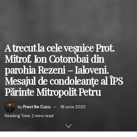
A trecut la cele veșnice Prot.
Mitrof. Ion Cotorobai din
parohia Rezeni – Ialoveni.
Mesajul de condoleanțe al ÎPS
Părinte Mitropolit Petru
by
Preot Ilie Cucu
18 iunie 2020
Reading Time: 2 mins read