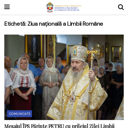
Etichetă:
Ziua națională a Limbii Române
COMUNICATE
Mesajul ÎPS Părinte PETRU cu prilejul Zilei Limbii