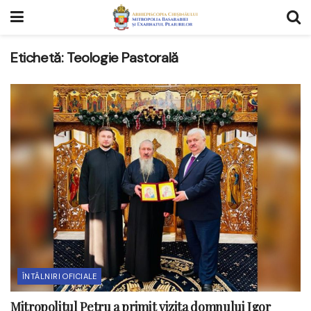
Etichetă:
Teologie Pastorală
ÎNTÂLNIRI OFICIALE
Mitropolitul Petru a primit vizita domnului Igor