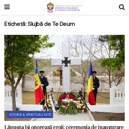
Etichetă:
Slujbă de Te Deum
ISTORIE & SPIRITUALITATE
Lăpușna își onorează eroii: ceremonia de inaugurare