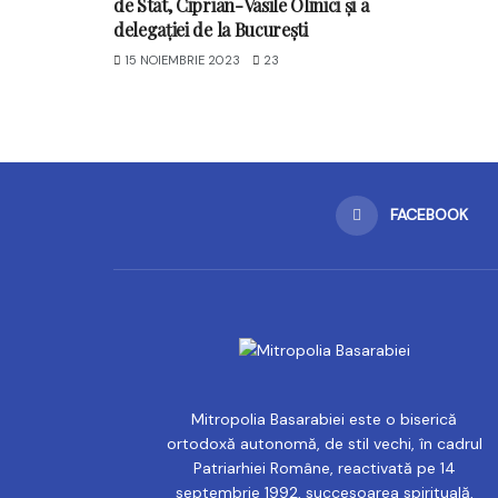
de Stat, Ciprian-Vasile Olinici și a
delegației de la București
15 NOIEMBRIE 2023
23
FACEBOOK
Mitropolia Basarabiei este o biserică
ortodoxă autonomă, de stil vechi, în cadrul
Patriarhiei Române, reactivată pe 14
septembrie 1992, succesoarea spirituală,