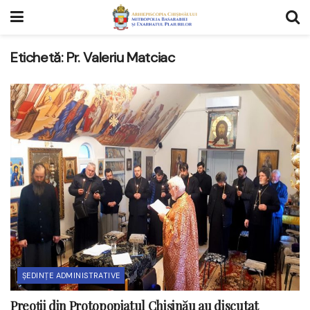
Etichetă:
Pr. Valeriu Matciac
ȘEDINȚE ADMINISTRATIVE
Preoții din Protopopiatul Chișinău au discutat