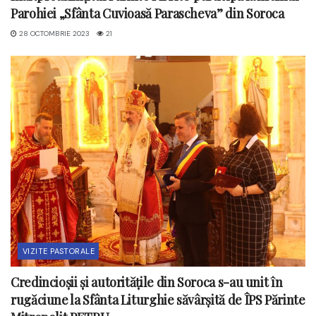
Parohiei „Sfânta Cuvioasă Parascheva” din Soroca
28 OCTOMBRIE 2023
21
VIZITE PASTORALE
Credincioșii și autoritățile din Soroca s-au unit în
rugăciune la Sfânta Liturghie săvârșită de ÎPS Părinte