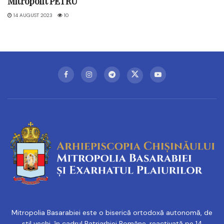
Mitropolit PETRU
14 AUGUST 2023
10
Mitropolia Basarabiei este o biserică ortodoxă autonomă, de
stil vechi, în cadrul Patriarhiei Române, reactivată pe 14