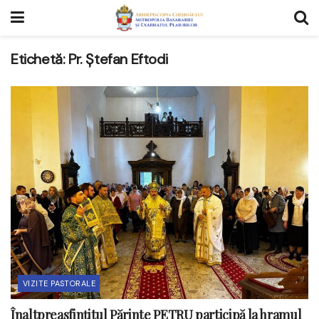
Etichetă:
Pr. Ștefan Eftodi
VIZITE PASTORALE
Înaltpreasfințitul Părinte PETRU participă la hramul