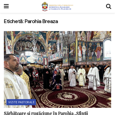
Etichetă:
Parohia Breaza
VIZITE PASTORALE
Sărbătoare și rugăciune în Parohia „Sfinții