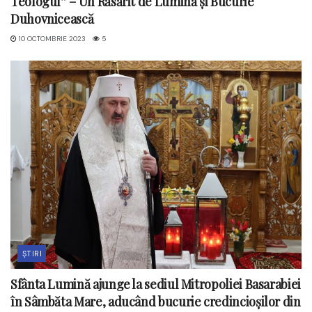
Teologul” – Un Răsărit de Lumină și Bucurie
Duhovnicească
10 OCTOMBRIE 2023
5
ȘTIRI
Sfânta Lumină ajunge la sediul Mitropoliei Basarabiei
în Sâmbăta Mare, aducând bucurie credincioșilor din