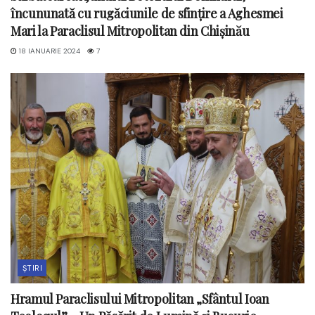
încununată cu rugăciunile de sfințire a Aghesmei
Mari la Paraclisul Mitropolitan din Chișinău
18 IANUARIE 2024
7
ȘTIRI
Hramul Paraclisului Mitropolitan „Sfântul Ioan