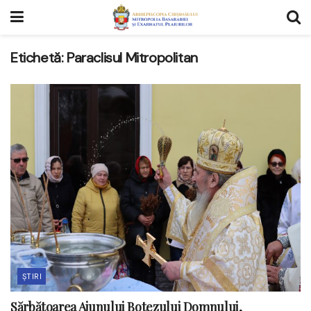
Etichetă:
Paraclisul Mitropolitan
ȘTIRI
Sărbătoarea Ajunului Botezului Domnului,