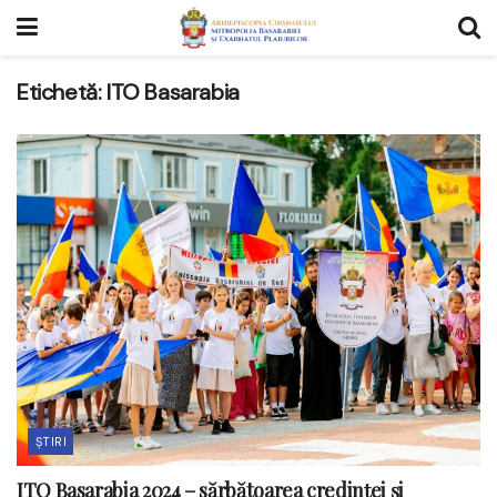
Etichetă:
ITO Basarabia
ȘTIRI
ITO Basarabia 2024 – sărbătoarea credinței și