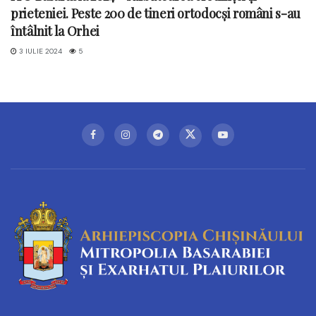
prieteniei. Peste 200 de tineri ortodocși români s-au
întâlnit la Orhei
3 IULIE 2024
5