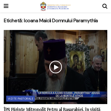
Etichetă:
Icoana Maicii Domnului Paramythía
VIZITE PASTORALE
ÎPS Părinte Mitropolit Petru al Basarabiei, în vizită