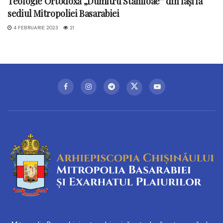
Teologie Ortodoxă „Dumitru Stăniloae” din Iași la
sediul Mitropoliei Basarabiei
4 FEBRUARIE 2023
21