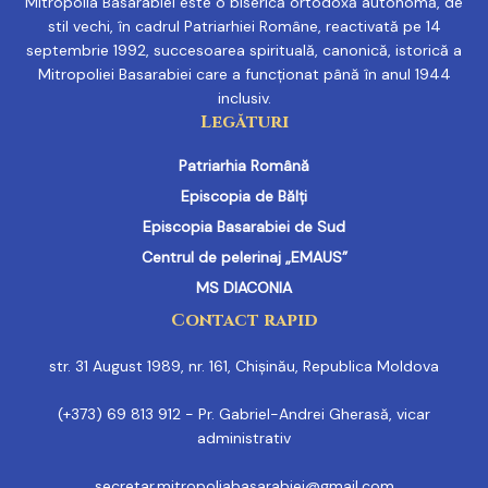
Mitropolia Basarabiei este o biserică ortodoxă autonomă, de
stil vechi, în cadrul Patriarhiei Române, reactivată pe 14
septembrie 1992, succesoarea spirituală, canonică, istorică a
Mitropoliei Basarabiei care a funcționat până în anul 1944
inclusiv.
Legături
Patriarhia Română
Episcopia de Bălți
Episcopia Basarabiei de Sud
Centrul de pelerinaj „EMAUS”
MS DIACONIA
Contact rapid
str. 31 August 1989, nr. 161, Chișinău, Republica Moldova
(+373) 69 813 912 - Pr. Gabriel-Andrei Gherasă, vicar
administrativ
secretar.mitropoliabasarabiei@gmail.com