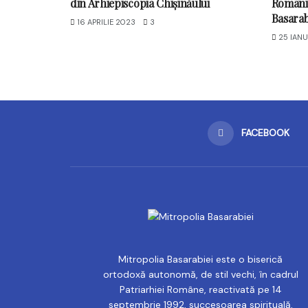
din Arhiepiscopia Chișinăului
Românie
Basarab
16 APRILIE 2023
3
25 IANU
FACEBOOK
Mitropolia Basarabiei este o biserică
ortodoxă autonomă, de stil vechi, în cadrul
Patriarhiei Române, reactivată pe 14
septembrie 1992, succesoarea spirituală,