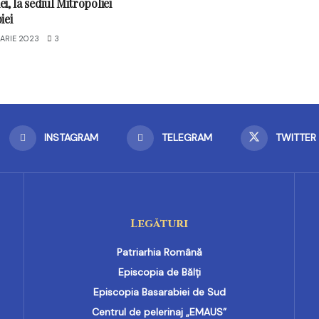
i, la sediul Mitropoliei
iei
ARIE 2023
3
INSTAGRAM
TELEGRAM
TWITTER
Legături
Patriarhia Română
Episcopia de Bălți
Episcopia Basarabiei de Sud
Centrul de pelerinaj „EMAUS”