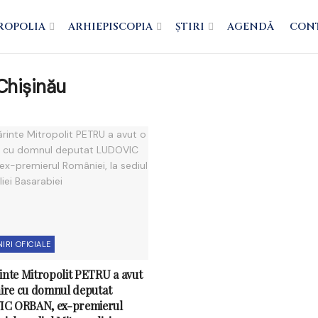
ROPOLIA
ARHIEPISCOPIA
ȘTIRI
AGENDĂ
CON
 Chișinău
IRI OFICIALE
inte Mitropolit PETRU a avut
nire cu domnul deputat
C ORBAN, ex-premierul