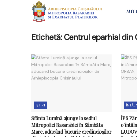
MIT
Etichetă:
Centrul eparhial din
ȘTIRI
ÎNTÂLN
Sfânta Lumină ajunge la sediul
ÎPS Păr
Mitropoliei Basarabiei în Sâmbăta
o întâl
Mare, aducând bucurie credincioșilor
LUDOVI