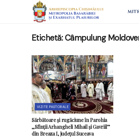
MIT
Etichetă:
Câmpulung Moldove
VIZITE PASTORALE
Sărbătoare și rugăciune în Parohia
„Sfinții Arhangheli Mihail și Gavriil”
din Breaza I, județul Suceava