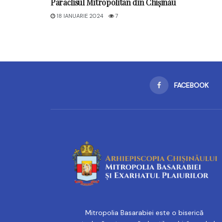
Paraclisul Mitropolitan din Chișinău
18 IANUARIE 2024
7
FACEBOOK
Mitropolia Basarabiei este o biserică