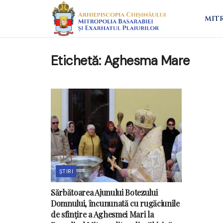
MIT
Etichetă:
Aghesma Mare
ȘTIRI
Sărbătoarea Ajunului Botezului
Domnului, încununată cu rugăciunile
de sfințire a Aghesmei Mari la