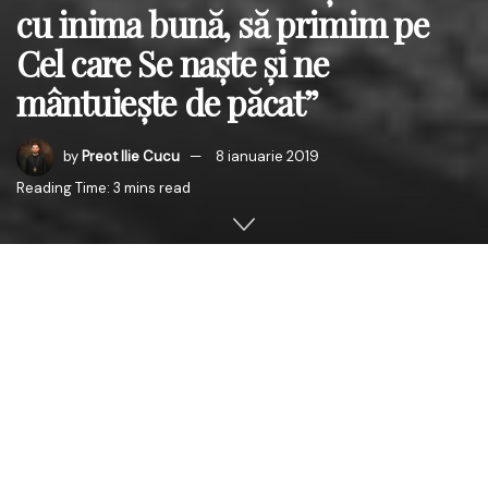
cu inima bună, să primim pe
Cel care Se naște și ne
mântuiește de păcat”
by
Preot Ilie Cucu
8 ianuarie 2019
Reading Time: 3 mins read
În Duminica dinaintea Nașterii Domnului nostru Iisus
Hristos (a Sfinților Părinți după trup ai Domnului),
Preasfințitul Părinte
Veniamin
, Episcopul Basarabiei de
Sud, a săvârșit Sfânta și Dumnezeiasca Liturghie în
Mănăstirea Sfânta Treime din Cahul, alături de un sobor
de preoți și diaconi.