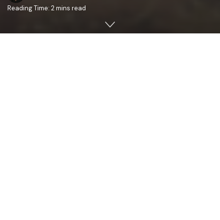
Reading Time: 2 mins read
Duminică, 24 septembrie 2017, PS Antonie de Orhei,
Episcop-vicar al Arhiepiscopiei Chişinăului a oficiat, cu
binecuvântarea Înaltpreasfinţitului Petru, Arhiepiscop al
Chişinăului, Mitropolit al Basarabiei şi Exarh al Plaiurilor,
Sfânta şi Dumnezeiasca Liturghie la biserica „Sfinţii Martiri
Brâncoveni” din oraşul Ialoveni (preot paroh Mihail
Tătaru).
După Sfânta Liturghie a fost oficiat un Te-Deum de
mulţumire pentru binefacerile revărsate de Bunul
Dumnezeu asupra preotului paroh, a familiei sale şi
asupra comunităţii „Sfinţii Martiri Brâncoveni”.