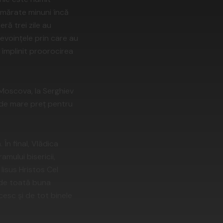
numărate minuni încă
eră trei zile au
evoinţele prin care au
a împlinit proorocirea
 Moscova, la Serghiev
 de mare preţ pentru
În final, Vlădica
amului bisericii,
Iisus Hristos Cel
 de toată buna
esc şi de tot binele