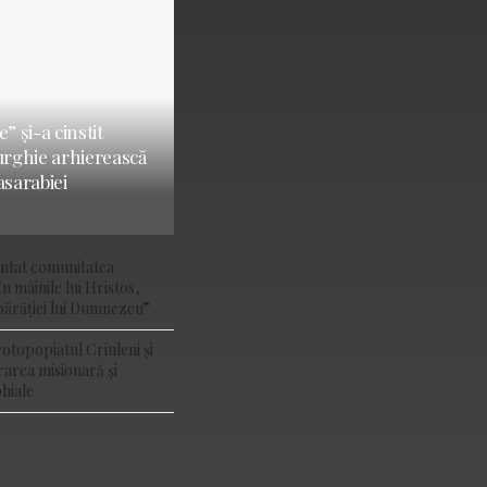
” și-a cinstit
turghie arhierească
asarabiei
ântat comunitatea
În mâinile lui Hristos,
ărăției lui Dumnezeu”
rotopopiatul Criuleni și
rarea misionară și
hiale