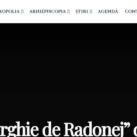
ROPOLIA
ARHIEPISCOPIA
ȘTIRI
AGENDĂ
CON
erghie de Radonej” 