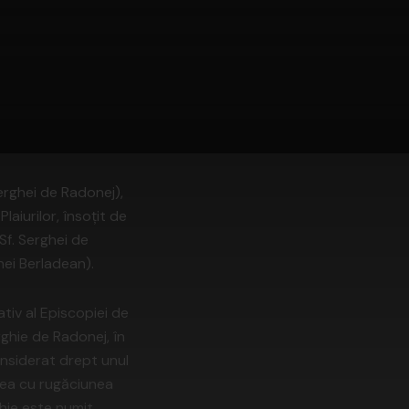
Serghei de Radonej),
Plaiurilor, însoţit de
Sf. Serghei de
hei Berladean).
ativ al Episcopiei de
rghie de Radonej, în
considerat drept unul
irea cu rugăciunea
ghie este numit