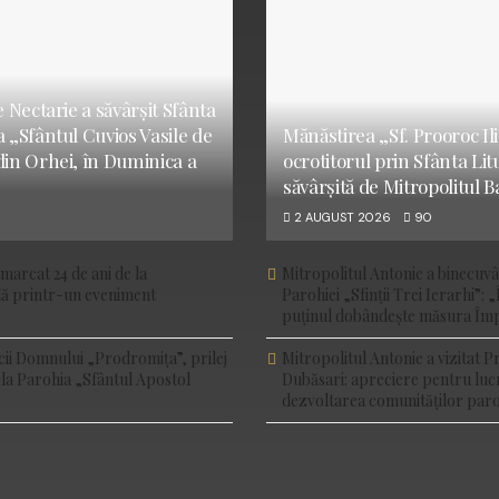
e Nectarie a săvârșit Sfânta
a „Sfântul Cuvios Vasile de
Mănăstirea „Sf. Prooroc Ilie
din Orhei, în Duminica a
ocrotitorul prin Sfânta Li
săvârșită de Mitropolitul B
2 AUGUST 2026
90
marcat 24 de ani de la
Mitropolitul Antonie a binecuv
ală printr-un eveniment
Parohiei „Sfinții Trei Ierarhi”: „
puținul dobândește măsura Împ
cii Domnului „Prodromița”, prilej
Mitropolitul Antonie a vizitat P
 la Parohia „Sfântul Apostol
Dubăsari: apreciere pentru luc
dezvoltarea comunităților paro