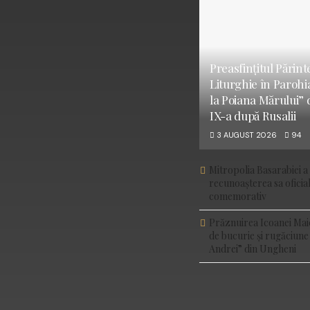
Preasfințitul Părint
Liturghie în Parohi
la Poiana Mărului” 
IX-a după Rusalii
3 AUGUST 2026
94
Mitropolia Basarabiei a 
recunoașterea sa ofici
comemorativ
Prăznuirea Icoanei Mai
de bucurie și rugăciune
Andrei” din Ungheni