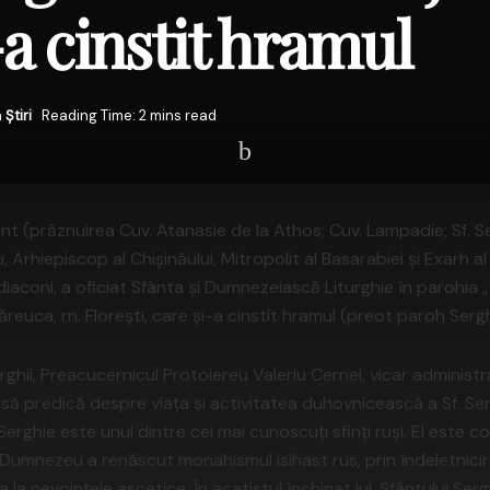
a cinstit hramul
n
Știri
Reading Time: 2 mins read
rent (prăznuirea Cuv. Atanasie de la Athos; Cuv. Lampadie; Sf. 
, Arhiepiscop al Chişinăului, Mitropolit al Basarabiei şi Exarh al 
diaconi, a oficiat Sfânta şi Dumnezeiască Liturghie în parohia „
ăreuca, rn. Floreşti, care şi-a cinstit hramul (preot paroh Serg
turghii, Preacucernicul Protoiereu Valeriu Cernei, vicar administr
oasă predică despre viaţa şi activitatea duhovnicească a Sf. Se
 Serghie este unul dintre cei mai cunoscuţi sfinţi ruşi. El este 
re Dumnezeu a renăscut monahismul isihast rus, prin îndeletnic
 la nevoinţele ascetice. În acatistul închinat lui, Sfântului Ser