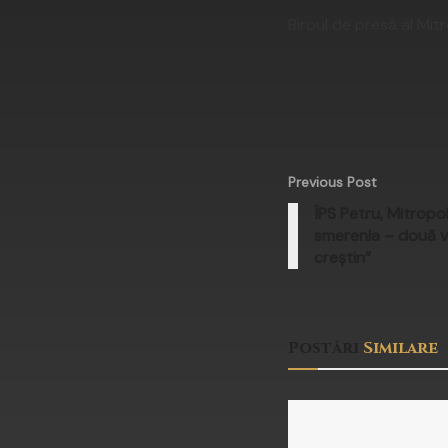
Biroul de presă al Mitr
Previous Post
ÎPS Petru, Mitropol
smerenia – două v
creştin”
Postări
Similare