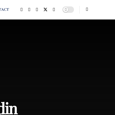
TACT
din