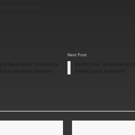
opoliei Basarabiei
Next Post
itul Basarabiei: “Credinţa şi
PS Antonie: „Smerenia aduc
irtuţi necesare unui bun
lumină, pace şi bucurie”