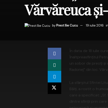
Vărvăreuca şi-
by
Preot Ilie Cucu
19 iulie 2016
i
În data de 18 iulie cu
Înaltpreasfinţitul Petru
un sobor de preoţi şi 
Radonej” din loc. Vărv
La sfârşitul Sfintei Li
Bălţi, a rostit o frum
care a specificat: „Sf.
dintre sfinţii prin ca
neîncetată şi revenirea