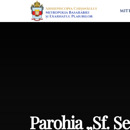
MIT
Parohia „Sf. S