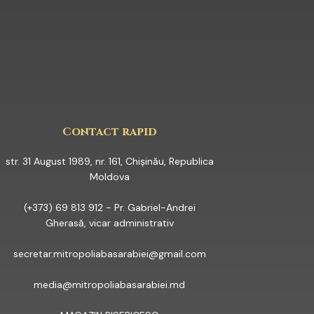
YOUTUBE
Contact rapid
str. 31 August 1989, nr. 161, Chișinău, Republica
Moldova
(+373) 69 813 912 - Pr. Gabriel-Andrei
Gherasă, vicar administrativ
secretar.mitropoliabasarabiei@gmail.com
media@mitropoliabasarabiei.md