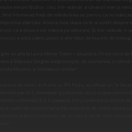
 multe minuni făcător, căci, într-adevăr, a săvârşit mari şi ne
ă, fiind înfometaţi fraţii din mănăstirea sa, pentru ca nu mâncas
împotriva sfântului. Acesta însa, dupa ce le-a vorbit despre n
roorocit ca a doua zi vor mânca pe săturate. Şi, într-adevăr, s-
unoscut a adus pâine, peşte şi alte feluri de bucate din belşug.
ghie se afla la Lavra Sfintei Treimi – situată la 70 km nord de
Treimi a Sfântului Serghie adăposteşte, de asemenea, o relicvă
fântului Mucenic şi Arhidiacon Stefan”.
orul de clerici, în frunte cu ÎPS Petru, au oficiat un Te Deum. 
ărintele paroh S. Berladean şi păstoriţii săi cu ocazia cinstirii hr
nătate sufletească şi trupească, întru toate bună sporire, iar 
se în sufletele noastre harul Său aducător de toată pacea şi
rednicească Bunul Dumnezeu de tot lucrul cel de folos duhovnic
ire”.