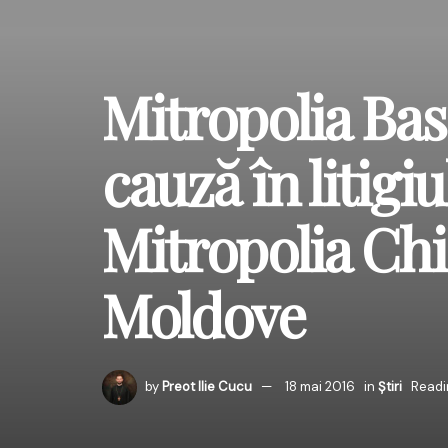
Mitropolia Bas
cauză în litigi
Mitropolia Chiș
Moldove
by
Preot Ilie Cucu
18 mai 2016
in
Știri
Readi