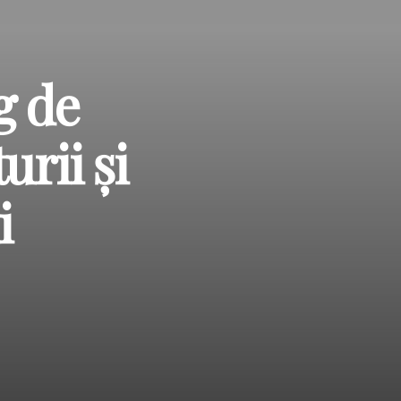
g de
urii și
i