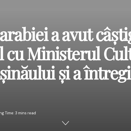
arabiei a avut câști
ul cu Ministerul Cult
inăului și a întregi
ng Time: 3 mins read