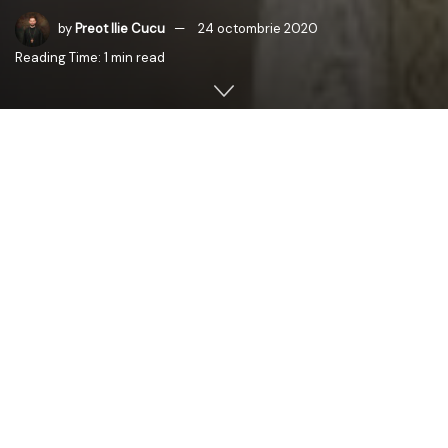
by
Preot Ilie Cucu
24 octombrie 2020
Reading Time: 1 min read
Î
naltpreasfintiei Sale,
Înaltpreasfințitului PETRU,
Mitropolitul Basarabiei şi Exarh al Plaiurilor
Înaltpreasfinţia Voastră,
Cu prilejul aniversării zilei de naştere, vă adresez în duh
de rugăciune, urări de sănătate, bucurie şi zile
îndelungate, dimpreună cu doriri de ajutor de la
Dumnezeu în slujirea de arhipăstor.