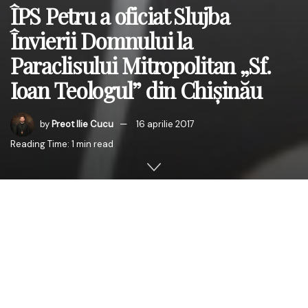
ÎPS Petru a oficiat Slujba
Învierii Domnului la
Paraclisului Mitropolitan „Sf.
Ioan Teologul” din Chişinău
by
Preot Ilie Cucu
16 aprilie 2017
Reading Time: 1 min read
În noaptea Sfintei Învieri, Înaltpreasfințitul Părinte Petru,
Arhiepiscopul Chișinăului, Mitropolitul Basarabiei și
Exarhul Plaiurilor, s-a aflat în mijlocul comunității formate
în jurul Paraclisului Mitropolitan „Sf. Ioan Teologul” din