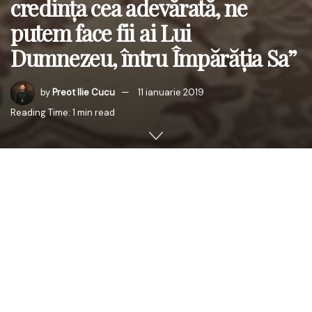
credința cea adevărată, ne
putem face fii ai Lui
Dumnezeu, întru Împărăția Sa”
by
Preot Ilie Cucu
11 ianuarie 2019
Reading Time: 1 min read
În data de 9 ianuarie 2019, zi în care creștinii ortodocși,
ce țin de calendarul de stil vechi, îl sărbătoresc pe
Sfântul Întâiul Mucenic și Arhidiacon Ștefan, ÎPS Părinte
Petru, Arhiepiscopul Chișinăului, Mitropolitul Basarabiei și
Exarhul Plaiurilor a săvârșit Sfânta Liturghie în Parohia “Sf.
Cuv. Parascheva” din or. Soroca(paroh. PC Prot. Ștefan