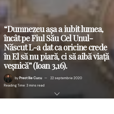
“Dumnezeu aşa a iubit lumea,
încât pe Fiul Său Cel Unul-
Născut L-a dat ca oricine crede
în El să nu piară, ci să aibă viaţă
veşnică” (Ioan 3,16).
by
Preot Ilie Cucu
22 septembrie 2020
Reading Time: 3 mins read