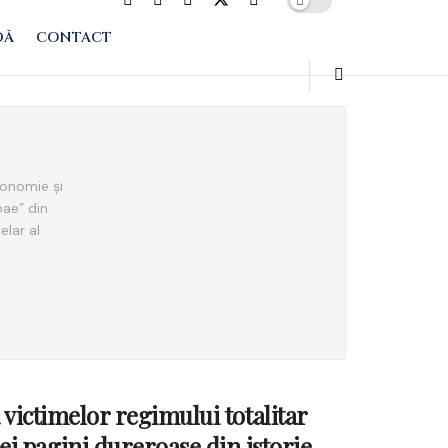
DĂ
CONTACT
conomie și
oae” din
elar al
a victimelor regimului totalitar
i pagini dureroase din istorie