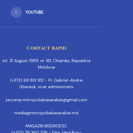
YOUTUBE
Contact rapid
str. 31 August 1989, nr. 161, Chișinău, Republica
Moldova
(+373) 69 813 912 - Pr. Gabriel-Andrei
Gherasă, vicar administrativ
secretar.mitropoliabasarabiei@gmail.com
media@mitropoliabasarabiei.md
MAGAZIN BISERICESC
(+373) 79 360 328 - Dna. Vera Rusu