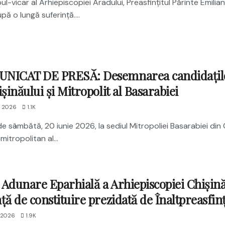
l-vicar al Arhiepiscopiei Aradului, Preasfințitul Părinte Emilian
upă o lungă suferință....
NICAT DE PRESĂ: Desemnarea candidaţilor 
işinăului şi Mitropolit al Basarabiei
E 2026
1.1K
 de sâmbătă, 20 iunie 2026, la sediul Mitropoliei Basarabiei din
mitropolitan al...
Adunare Eparhială a Arhiepiscopiei Chișinăul
ță de constituire prezidată de Înaltpreasfin
 2026
1.9K