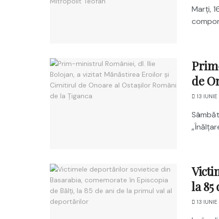
Marți, 
compone
Prim-
de On
13 IUNIE
Sâmbătă
„Înălțar
Victi
la 85
13 IUNIE