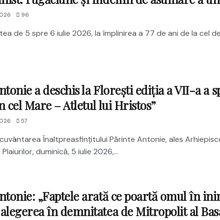
2026
96
ea de 5 spre 6 iulie 2026, la împlinirea a 77 de ani de la cel de-
ntonie a deschis la Florești ediția a VII-a a 
n cel Mare – Atletul lui Hristos”
2026
57
uvântarea Înaltpreasfințitului Părinte Antonie, ales Arhiepiscop
 Plaiurilor, duminică, 5 iulie 2026,...
ntonie: „Faptele arată ce poartă omul în in
alegerea în demnitatea de Mitropolit al Bas