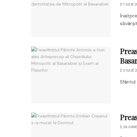
7 IULIE 
Înaltpre
săvârșit
Preas
Basar
2 IULIE 
Sfântul 
Preas
26 IUNI