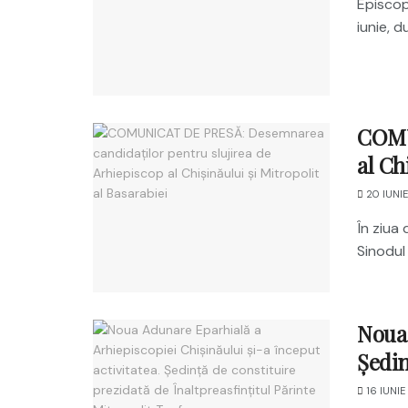
Episcopu
iunie, d
COMU
al Ch
20 IUNI
În ziua
Sinodul 
Noua 
Ședin
16 IUNIE