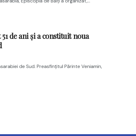
asarabia, Episcopia de Bălți a organizat,...
51 de ani și a constituit noua
d
asarabiei de Sud. Preasfințitul Părinte Veniamin,