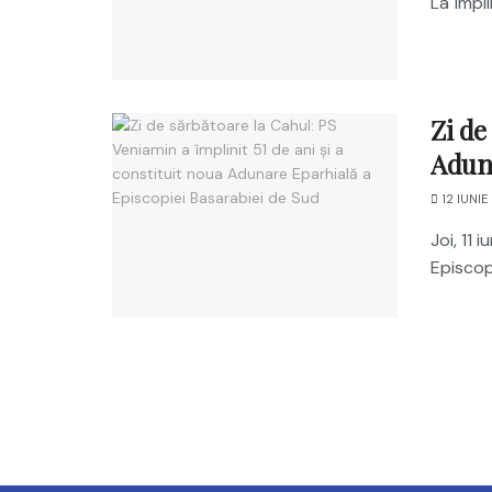
La împli
Zi de
Aduna
12 IUNIE
Joi, 11 
Episcopu