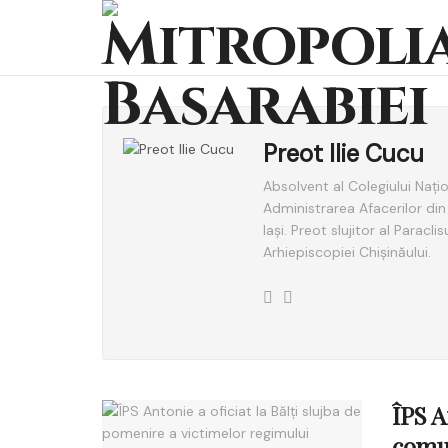
Preot Ilie Cucu
Absolvent al Colegiului Nați
Administrarea Afacerilor din
Iași. Preot slujitor al Paracl
Arhiepiscopiei Chișinăului.
ÎPS A
comun