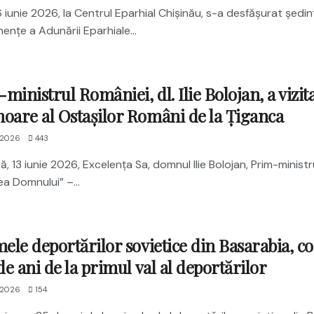
16 iunie 2026, la Centrul Eparhial Chișinău, s-a desfășurat ședi
nțe a Adunării Eparhiale...
ministrul României, dl. Ilie Bolojan, a vizit
oare al Ostașilor Români de la Țiganca
 2026
443
, 13 iunie 2026, Excelența Sa, domnul Ilie Bolojan, Prim-ministr
ea Domnului” –...
mele deportărilor sovietice din Basarabia, c
 de ani de la primul val al deportărilor
 2026
154