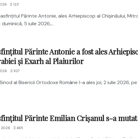
2026
123
asfințitul Părinte Antonie, ales Arhiepiscop al Chișinăului, Mitrop
 duminică, 5 iulie 2026,...
fințitul Părinte Antonie a fost ales Arhiepisc
abiei și Exarh al Plaiurilor
2026
827
Sinod al Bisericii Ortodoxe Române l-a ales joi, 2 iulie 2026, p
fințitul Părinte Emilian Crișanul s-a muta
E 2026
465