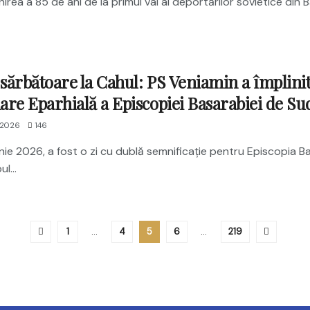
nirea a 85 de ani de la primul val al deportărilor sovietice din B
 sărbătoare la Cahul: PS Veniamin a împlinit 
re Eparhială a Episcopiei Basarabiei de Su
 2026
146
iunie 2026, a fost o zi cu dublă semnificație pentru Episcopia B
l...
1
…
4
5
6
…
219