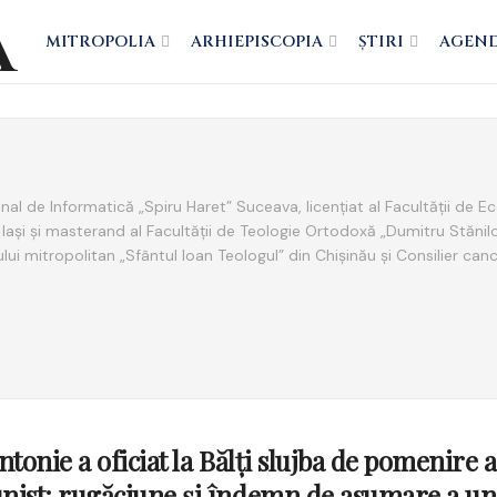
MITROPOLIA
ARHIEPISCOPIA
ȘTIRI
AGEN
onal de Informatică „Spiru Haret” Suceava, licențiat al Facultății de E
 Iași și masterand al Facultății de Teologie Ortodoxă „Dumitru Stănil
isului mitropolitan „Sfântul Ioan Teologul” din Chișinău și Consilier canc
ntonie a oficiat la Bălți slujba de pomenire 
ist: rugăciune și îndemn de asumare a une