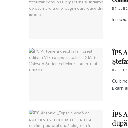
7 IULIE 
În noapt
ÎPS A
Ștefa
7 IULIE 
Cu binec
Exarh al
ÎPS A
după 