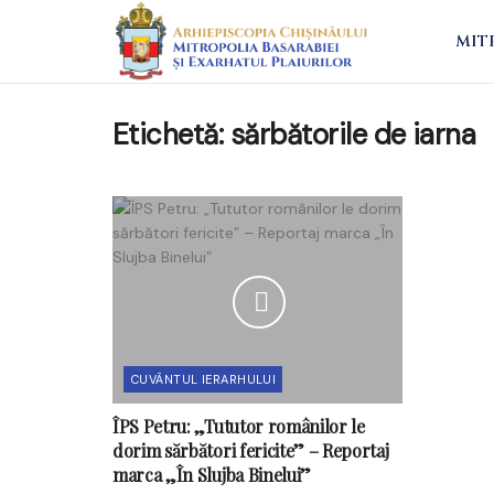
MIT
Etichetă:
sărbătorile de iarna
CUVÂNTUL IERARHULUI
ÎPS Petru: „Tututor românilor le
dorim sărbători fericite” – Reportaj
marca „În Slujba Binelui”