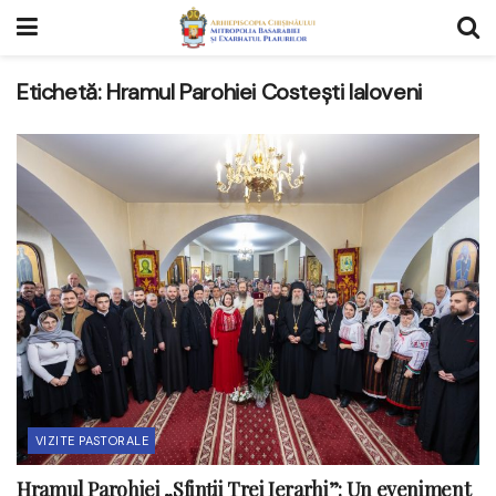
Etichetă:
Hramul Parohiei Costești Ialoveni
VIZITE PASTORALE
Hramul Parohiei „Sfinții Trei Ierarhi”: Un eveniment