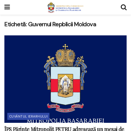
Etichetă:
Guvernul Repblicii Moldova
CUVÂNTUL IERARHULUI
ÎPS Părinte Mitropolit PETRU adresează un mesaj de