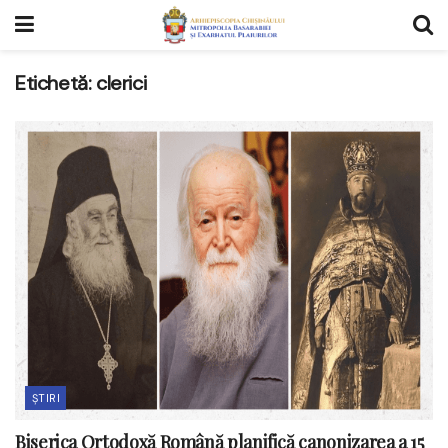
Etichetă:
clerici
ȘTIRI
Biserica Ortodoxă Română planifică canonizarea a 15