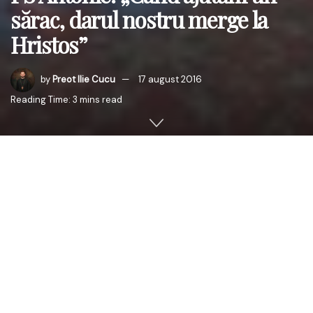
sărac, darul nostru merge la
Hristos”
by
Preot Ilie Cucu
17 august 2016
Reading Time: 3 mins read
Duminică, 14 august 2016, PS Antonie de Orhei, Episcop-
vicar al Arhiepiscopiei Chişinăului, cu binecuvântarea
Înaltpreasfinţitului Petru, Arhiepiscop al Chişinăului,
Mitropolit al Basarabiei şi Exarh al Plaiurilor, a oficiat,
Sfânta şi Dumnezeiasca Liturghie la paraclisul „Sfântul
Ierarh Nicolae” din satul Peresecina, raionul Orhei (preot
paroh Sergiu Matei).