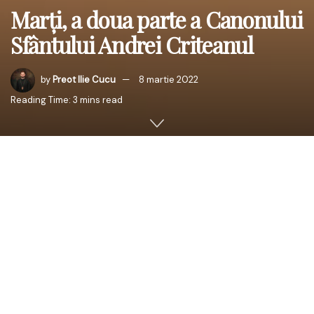
Marți, a doua parte a Canonului
Sfântului Andrei Criteanul
by
Preot Ilie Cucu
8 martie 2022
Reading Time: 3 mins read
Despre pocăință.
Timpul postului este un timp al pocăinței. Dumnezeu,
Atotbun fiind, prin pocăință sinceră ne redă strălucirea
spirituală de la Sfântul Botez
: “De vor fi păcatele voastre
cum e cârmâzul, ca zăpada le voi albi, și de vor fi ca
purpura, ca lâna alba le voi face”
(Isaia 1, 18)