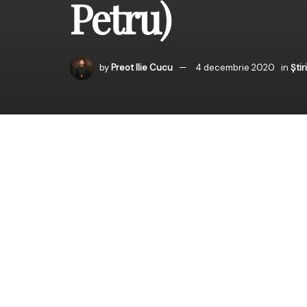
Petru)
by
Preot Ilie Cucu
4 decembrie 2020
in
Știri
Intrarea Maicii Domnul
de secolul al IV-lea. A
Această sărbătoare a M
Sfântul Maxim Mărturi
dreapta Ta” vs. 11 car
Dumnezeu în Sfânta Sfi
ție” vs. 16 care antici
Înplinind vârsta de trei