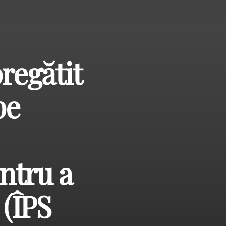
regătit
pe
entru a
 (ÎPS