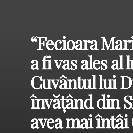
“Fecioara Mari
a fi vas ales al
Cuvântul lui 
învățând din S
avea mai întâi