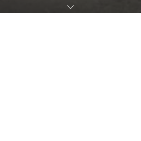
Cu binecuvântarea Înaltpreasfințitului Părinte Petru,
Mitropolitul Basarabiei, o delegație de preoți și cântăreți
din Arhiepiscopia Chișinăului a participat vineri, 26
Ianuarie 2024, la evenimentul solemn de inaugurare a
noului sediu al postului de televiziune TVR Moldova.
Delegația, formată din Părintele secretar Constantin
Olariu, Părintele cancelar Ilie Cucu și Părintele consilier
Victor Ghimpu, a săvârșit slujba de sfințire a studioului,
marcând astfel un moment important în viața postului de
televiziune.
La ceremonia religioasă au participat numeroase
oficialități și personalități din România și Republica